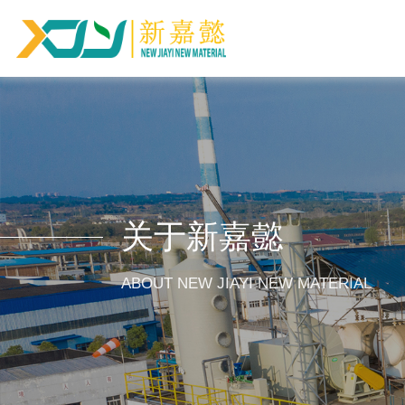
关于新嘉懿
ABOUT NEW JIAYI NEW MATERIAL