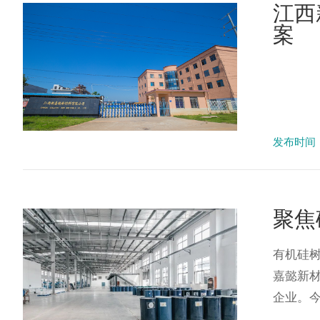
江西
案
发布时间：2
聚焦
有机硅树
嘉懿新
企业。今