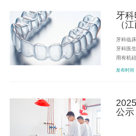
牙科
（江
牙科临
牙科医
用有机硅
发布时间：2
20
公示