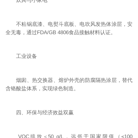
炊具与小家电
不粘锅底漆、电熨斗底板、电吹风发热体涂层，安
全无毒，通过FDA/GB 4806食品接触材料认证。
工业设备
烟囱、热交换器、熔炉外壳的防腐隔热涂层，替代
含铬酸盐体系，实现绿色制造。
四、环保与经济效益双赢
VOC排放＜50 g/L，远低于国家限值（≤100