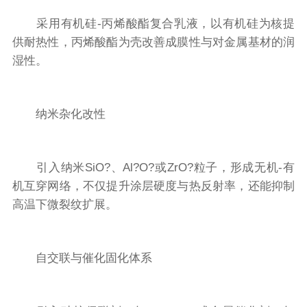
采用有机硅-丙烯酸酯复合乳液，以有机硅为核提
供耐热性，丙烯酸酯为壳改善成膜性与对金属基材的润
湿性。
纳米杂化改性
引入纳米SiO?、Al?O?或ZrO?粒子，形成无机-有
机互穿网络，不仅提升涂层硬度与热反射率，还能抑制
高温下微裂纹扩展。
自交联与催化固化体系