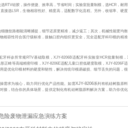
先选
RTV
硅胶，操作便捷、效率高，节省时间；实验室批量制模，选
HCR
，耐用
，直接选
LSR
，生物相容性好、精度高，适配数字化流程。另外，收缩率、硬度
的细微纹路都能清晰捕捉，细节还原更精准，减少返工；其次，机械性能更均衡
物相容性符合医疗级标准，接触口腔内组织更安全，完全适配牙科印模的精准
配牙科诊所常规
RTV
基础取模，
XJY-8206B
适配牙科实验室
HCR
批量制模，
隐形正畸等高端精密印模，
XJY-8206E
适配儿童口腔低硬度取模，
XJY-8206F
适
用是优化印模材料的硬度和韧性，解决传统印模易破损、细节丢失的问题，很
XJY-8206
操需求为核心，助力同行优化产品性能。如需
系列有机硅树脂原料
对接，结合你的具体场景，提供定制化有机硅树脂原料解决方案，助力你优化
年危险废物泄漏应急演练方案