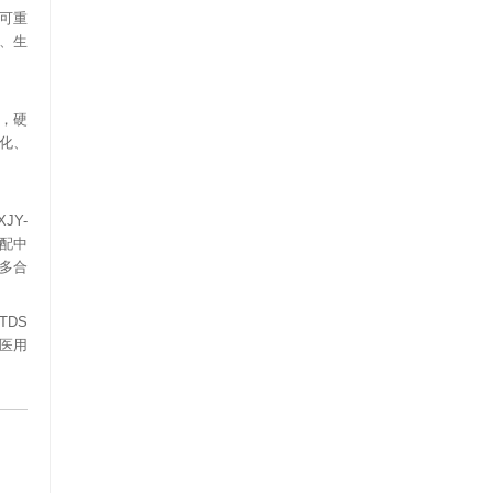
可重
、生
，硬
化、
XJY-
配中
多合
TDS
医用