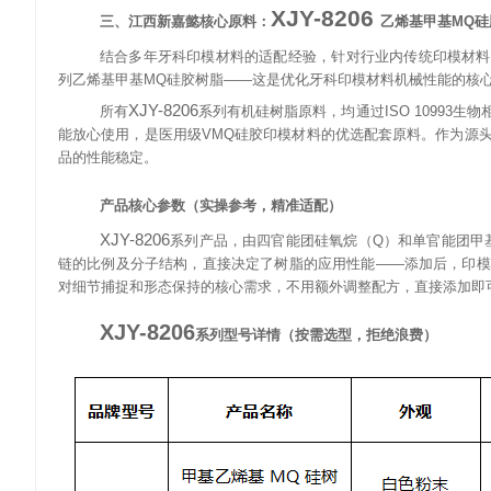
XJY-8206
三、江西新嘉懿核心原料：
乙烯基甲基
MQ
硅
结合多年牙科印模材料的适配经验，针对行业内传统印模材料
列乙烯基甲基
MQ
硅胶树脂
——
这是优化牙科印模材料机械性能的核
XJY-8206
所有
系列有机硅树脂原料，均通过
ISO 10993
生物
能放心使用，是医用级
VMQ
硅胶印模材料的优选配套原料。作为源
品的性能稳定。
产品核心参数（实操参考，精准适配）
XJY-8206
系列产品，由四官能团硅氧烷（
Q
）和单官能团甲
链的比例及分子结构，直接决定了树脂的应用性能
——
添加后，印模
对细节捕捉和形态保持的核心需求，不用额外调整配方，直接添加即
XJY-8206
系列型号详情（按需选型，拒绝浪费）