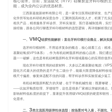
RTV
核心需求。目前，室温硫化（
）硅橡胶是牙科印模的主
能，成为业内公认的优选材质。
江西新嘉懿新材料有限公司，是一家专注医用硅胶研发、生产
化学所等知名科研机构深度合作，汇聚跨国高科技人才，积累了扎实
相关产品，精准服务牙科诊所、牙科实验室、医疗器械制造商，实打
操经验，跟各位同行聊透牙科印模材料的选型逻辑，再详细解析我们
VMQ
一、
硅胶性能解析：直击牙科印模行业痛点，解决实
选牙科印模材料，不用追求复杂的概念，核心就看三点：精准
基聚硅氧烷
VPS
体系），作为有机硅树脂原料的核心品类，我们通过
题一一破解，这也是有机硅树脂原料在牙科领域最核心的应用价值所
VP
现在牙科印模常用的硅胶材料，大多以乙烯基聚硅氧烷（
固化方式最大的优势的是不产生二级分子，能最大限度降低材料收缩
模尺寸偏差、修复体适配不佳的问题，帮牙科诊所和实验室减少返工
有机硅树脂原料配方的关键，在于平衡机械性能：既要够硬，
——
比如牙釉质纹理、牙缝细节，这也是很多厂家难以突破的难点。
影响材料低粘度的前提下，显著提升医用级
VMQ
硅胶的硬度和韧性
化需求。
3
二、
类主流医用级弹性体选型：按场景对号入座，不踩坑、