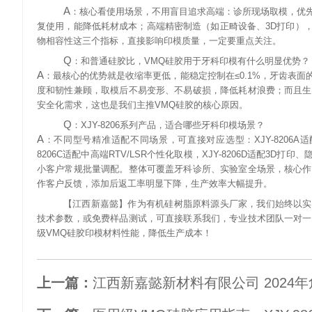
A
：核心看使用场景，不用盲目追求高端：诊所现场取模，优
复使用，能降低耗材成本；高端精密制造（如正畸设备、
3D
打印）
物相容性这三个指标，直接影响印模质量，一定要重点关注。
Q
：和普通硅胶比，
VMQ
硅胶用于牙科印模有什么明显优势？
A
：最核心的优势就是收缩率更低，能稳定控制在
≤0.1%
，牙齿表面
度和韧性兼顾，取模后不易变形、不易破损，降低耗材浪费；而且生
安全化需求，这也是我们主推
VMQ
硅胶的核心原因。
Q
：
XJY-8206
系列产品，适合哪些牙科印模场景？
A
：不同型号精准适配不同场景，可直接对应选型：
XJY-8206A
适
8206C
适配中高端
RTV/LSR
个性化取模，
XJY-8206D
适配
3D
打印、
小客户常规批量调配。整体可覆盖牙科诊所、实验室全场景，核心作
作客户反馈，添加后返工率明显下降，生产效率大幅提升。
【江西新嘉懿】作为有机硅树脂原料源头厂家，我们始终以实
技术参数，或免费样品测试，可直接联系我们，专业技术团队一对一
级
VMQ
硅胶印模材料性能，降低生产成本！
上一篇：
江西新嘉懿新材料有限公司 2024