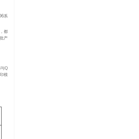
06
系
，都
批产
M
与
Q
印模