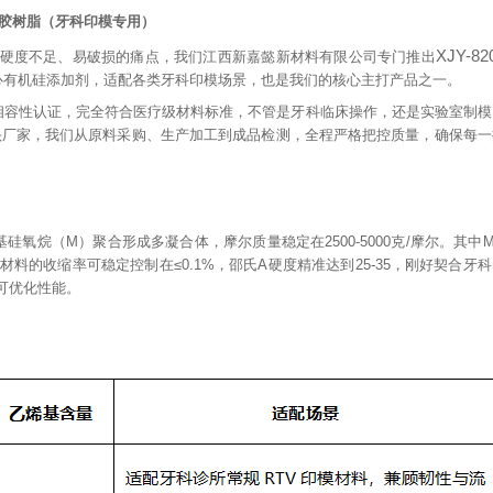
胶树脂（牙科印模专用）
XJY-82
硬度不足、易破损的痛点，我们江西新嘉懿新材料有限公司专门推出
心有机硅添加剂，适配各类牙科印模场景，也是我们的核心主打产品之一。
相容性认证，完全符合医疗级材料标准，不管是牙科临床操作，还是实验室制模
头厂家，我们从原料采购、生产加工到成品检测，全程严格把控质量，确保每一
基硅氧烷（
M
）聚合形成多凝合体，摩尔质量稳定在
2500-5000
克
/
摩尔。其中
材料的收缩率可稳定控制在
≤0.1%
，邵氏
A
硬度精准达到
25-35
，刚好契合牙科
可优化性能。