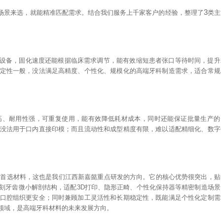
3
场景来选，就能精准匹配需求。结合我们服务上千家客户的经验，整理了
类主
设备，固化速度还能根据临床需求调节，能有效缩短患者张口等待时间，提升
定性一般，没法满足高精度、个性化、规模化的高端牙科制造需求，适合常规
高、耐用性强，可重复使用，能有效降低耗材成本，同时还能保证批量生产的
没法用于口内直接印模；而且流动性和成型精度有限，难以适配精细化、数字
的首选材料，这也是我们江西新嘉懿重点研发的方向。它的核心优势很突出，贴
刻牙齿微小解剖结构，适配
3D
打印、隐形正畸、个性化保持器等精密制造场景
口腔组织更安全；同时兼顾加工灵活性和长期稳定性，既能满足个性化定制需
领域，是高端牙科材料的未来发展方向。