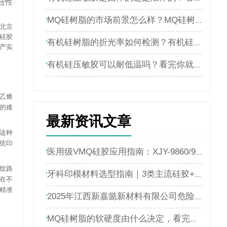
合性
MQ硅树脂的市场前景怎么样？MQ硅树脂厂家解析
北京
硅胶
有机硅树脂的折光率如何检测？有机硅树脂的折光率检测方法
产实
有机硅压敏胶可以耐低温吗？看完你就明白了
乙烯
的难
最新资讯文章
这种
统印
医用级VMQ硅胶应用指南：XJY-9860/9866在牙科材料中的精度与稳定性
纹路
牙科印模材料选型指南｜3类主流硅胶+XJY-8206核心原料（江西新嘉懿有机硅厂家干货）
在不
精准
2025年江西新嘉懿新材料有限公司危险废物污染环境防治信息公示
MQ硅树脂的软硬度由什么决定，看完文章你就了解了[今日资讯]