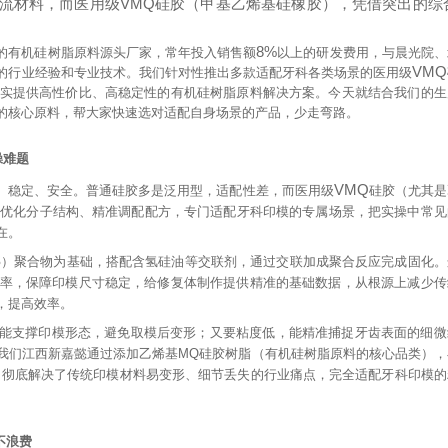
VMQ
流材料，而医用级
硅胶（甲基乙烯基硅橡胶），凭借突出的综
8%
的有机硅树脂原料源头厂家，常年投入销售额
以上的研发费用，与晨光院、
VMQ
的行业经验和专业技术。我们针对性推出多款适配牙科各类场景的医用级
实提供高性价比、高稳定性的有机硅树脂原料解决方案。今天就结合我们的生
的核心原料，帮大家快速选对适配自身场景的产品，少走弯路。
操难题
VMQ
、稳定、安全。普通硅胶多是泛用型，适配性差，而医用级
硅胶（尤其是
优化分子结构、精准调配配方，专门适配牙科印模的专属场景，把实操中常见
在。
S
）聚合物为基础，搭配含氢硅油等交联剂，通过交联加成聚合反应完成固化。
率，保障印模尺寸稳定，给修复体制作提供精准的基础数据，从根源上减少传
，提高效率。
能支撑印模形态，避免取模后变形；又要粘度低，能精准捕捉牙齿表面的细微
我们江西新嘉懿通过添加乙烯基
MQ
硅胶树脂（有机硅树脂原料的核心品类），
，彻底解决了传统印模材料易变形、细节丢失的行业痛点，完全适配牙科印模的
不浪费