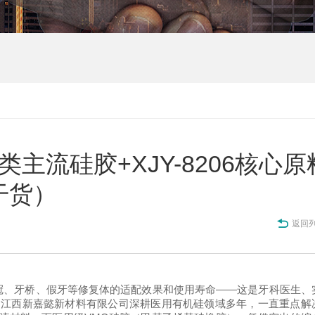
主流硅胶+XJY-8206核心原
干货）
返回
——
冠、牙桥、假牙等修复体的适配效果和使用寿命
这是牙科医生、
们江西新嘉懿新材料有限公司深耕医用有机硅领域多年，一直重点解