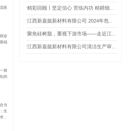
流医
精彩回顾丨坚定信心 苦练内功 精耕细作 进取开拓\"新嘉懿和赛欧特科2023年度表彰大会暨迎新晚会圆满落幕！
江西新嘉懿新材料有限公司 2024年危险废物泄漏应急演练方案
聚焦硅树脂，重视下游市场——走近江西新嘉懿
就诊
基础
江西新嘉懿新材料有限公司清洁生产审核公示
一致
化的
合当
；生
求，