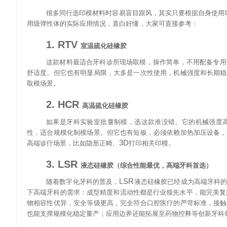
很多同行选印模材料时容易盲目跟风，其实只要根据自身使用
用级弹性体的实际应用情况，直白好懂，大家可直接参考：
1. RTV
室温硫化硅橡胶
这款材料最适合牙科诊所现场取模，操作简单，不用配备专用
舒适度。但它也有明显局限，大多是一次性使用，机械强度和长期稳
取模场景。
2. HCR
高温硫化硅橡胶
如果是牙科实验室批量制模，选这款准没错。它的机械强度
性，适合规模化制模场景。但它也有短板，必须依赖加热加压设备，
3D
高端诊疗场景，比如隐形正畸、
打印相关印模。
3. LSR
液态硅橡胶（综合性能最优，高端牙科首选）
LSR
随着数字化牙科的普及，
液态硅橡胶已经成为高端牙科
下高端牙科的需求：成型精度和流动性都是行业领先水平，能完美复
物相容性优异，安全等级更高，完全符合口腔医疗的严苛标准，接触
也能支撑规模化稳定量产；应用边界还能拓展至药物控释等创新牙科