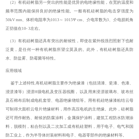
（2）有机硅树脂另一突出的性能是优异的电绝缘性能，在宽的温度和
频率范围内能保持良好的绝缘性能。一般有机硅树脂的电击穿强度为
50kV mm、体积电阻率为1013～ 1015Ψ·cm、介电常数为3、介电损耗角
正切值在10- 3左右。
（3）有机硅树脂还具有突出的耐候性，即使在紫外线强烈照射下也耐
泛黄，是任何一种有机树脂所望尘莫及的。此外，有机硅树脂还具防
水、防盐雾、防霉菌等特性。
应用领域
鉴于上述特性,有机硅树脂主要作为绝缘漆（包括清漆、瓷漆、色漆、
浸渍漆等）浸渍H级电机及变压器线圈， 以及用来浸渍玻璃布、玻布丝
及石棉布后制成电机套管、电器绝缘绕组等。用有机硅绝缘漆粘结云母
可制得大面积云母片绝缘材料，用作高压电机的主绝缘。此外，硅树脂
还可用作耐热、耐候的防腐涂料，金属保护涂料，建筑工程防水防潮涂
料，脱模剂，粘合剂以及二次加工成有机硅塑料，用于电子、电气和国
防工业上，作为半导体封装材料和电子、电器零部件的绝缘材料等。