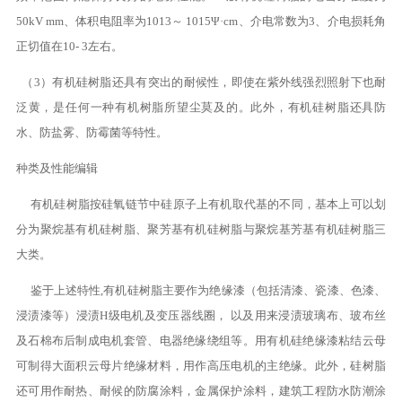
50kV mm、体积电阻率为1013～ 1015Ψ·cm、介电常数为3、介电损耗角
正切值在10- 3左右。
（3）有机硅树脂还具有突出的耐候性，即使在紫外线强烈照射下也耐
泛黄，是任何一种有机树脂所望尘莫及的。此外，有机硅树脂还具防
水、防盐雾、防霉菌等特性。
种类及性能编辑
有机硅树脂按硅氧链节中硅原子上有机取代基的不同，基本上可以划
分为聚烷基有机硅树脂、聚芳基有机硅树脂与聚烷基芳基有机硅树脂三
大类。
鉴于上述特性,有机硅树脂主要作为绝缘漆（包括清漆、瓷漆、色漆、
浸渍漆等）浸渍H级电机及变压器线圈， 以及用来浸渍玻璃布、玻布丝
及石棉布后制成电机套管、电器绝缘绕组等。用有机硅绝缘漆粘结云母
可制得大面积云母片绝缘材料，用作高压电机的主绝缘。此外，硅树脂
还可用作耐热、耐候的防腐涂料，金属保护涂料，建筑工程防水防潮涂