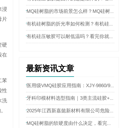
来浸
MQ硅树脂的市场前景怎么样？MQ硅树脂厂家解析
母片
有机硅树脂的折光率如何检测？有机硅树脂的折光率检测方法
有机硅压敏胶可以耐低温吗？看完你就明白了
变硬
般在
最新资讯文章
二苯
医用级VMQ硅胶应用指南：XJY-9860/9866在牙科材料中的精度与稳定性
酸性
牙科印模材料选型指南｜3类主流硅胶+XJY-8206核心原料（江西新嘉懿有机硅厂家干货）
水洗
构。
2025年江西新嘉懿新材料有限公司危险废物污染环境防治信息公示
MQ硅树脂的软硬度由什么决定，看完文章你就了解了[今日资讯]