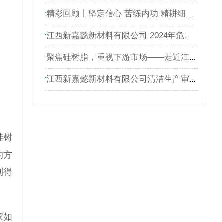
精彩回顾丨坚定信心 苦练内功 精耕细作 进取开拓\"新嘉懿和赛欧特科2023年度表彰大会暨迎新晚会圆满落幕！
江西新嘉懿新材料有限公司 2024年危险废物泄漏应急演练方案
聚焦硅树脂，重视下游市场——走近江西新嘉懿
江西新嘉懿新材料有限公司清洁生产审核公示
硅树
的方
制得
家如