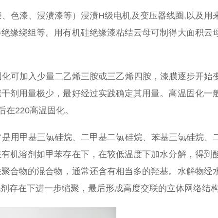
、色漆、浸渍漆等）浸渍H级电机及变压器线圈,以及用
器绝缘绕组等。用有机硅绝缘漆粘结云母可制得大面积云
固化可加入少量二乙烯三胺或三乙烯四胺，漆膜逐步开始
催干剂用量极少，最好经过实践确定其用量。高温固化一
后在220高温固化。
常是用甲基三氯硅烷、二甲基二氯硅烷、苯基三氯硅烷、
在有机溶剂如甲苯存在下，在较低温度下加水分解，得到
联聚合物的混合物，通常还含有相当多的羟基。水解物经
化剂存在下进一步缩聚，最后形成高度交联的立体网络结